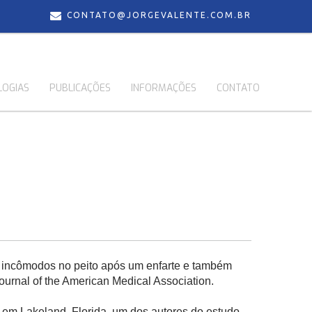
CONTATO@JORGEVALENTE.COM.BR
LOGIAS
PUBLICAÇÕES
INFORMAÇÕES
CONTATO
u incômodos no peito após um enfarte e também
urnal of the American Medical Association.
 em Lakeland, Florida, um dos autores do estudo.