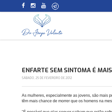
ENFARTE SEM SINTOMA É MAI
SÁBADO, 25 DE FEVEREIRO DE 2012
As mulheres, especialmente as jovens, são mais p
têm mais chance de morrer que os homens na mesma
"É possível que elas sequer saibam que estão sofr