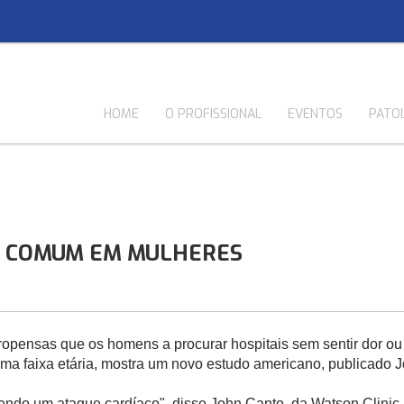
HOME
O PROFISSIONAL
EVENTOS
PATO
S COMUM EM MULHERES
ropensas que os homens a procurar hospitais sem sentir dor o
 faixa etária, mostra um novo estudo americano, publicado Jo
endo um ataque cardíaco", disse John Canto, da Watson Clinic,