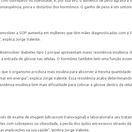
 com sobrepeso ou obesidade, e, por sua vez, o aumento de peso agrava a 
onsequência, piora o distúrbio dos hormônios. O ganho de peso é um sinto
esenvolver a SOP aumenta em mulheres que têm mães diagnosticadas com a 
 explica Jorge Valente.
esenvolver diabetes tipo 2 porque apresentam maior resistência insulínica. A
r a entrada de glicose nas células. O hormônio também tem uma função essen
 que o organismo produza mais insulina para absorver a mesma quantidade de
rmar em energia”, explica Jorge Valente. Essa resistência acaba determina
istência insulínica tem mais dificuldade para colocar a glicose dentro da cé
avés de exame de imagem (ultrassom transvaginal) e laboratorial e seu trata
entes com sobrepeso ou obesidade, a perda dos quilos em excesso através da
 as implicações na sua saúde”, lembra Jorge Valente.