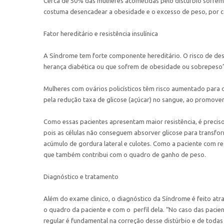
Cerca de 50% das mulheres acometidas pelo distúrbio sofrem
costuma desencadear a obesidade e o excesso de peso, por c
Fator hereditário e resistência insulínica
A Síndrome tem forte componente hereditário. O risco de d
herança diabética ou que sofrem de obesidade ou sobrepeso”,
Mulheres com ovários policísticos têm risco aumentado para d
pela redução taxa de glicose (açúcar) no sangue, ao promove
Como essas pacientes apresentam maior resistência, é preciso
pois as células não conseguem absorver glicose para transfo
acúmulo de gordura lateral e culotes. Como a paciente com res
que também contribui com o quadro de ganho de peso.
Diagnóstico e tratamento
Além do exame clinico, o diagnóstico da Síndrome é feito atr
o quadro da paciente e com o perfil dela. “No caso das paci
regular é fundamental na correção desse distúrbio e de todas