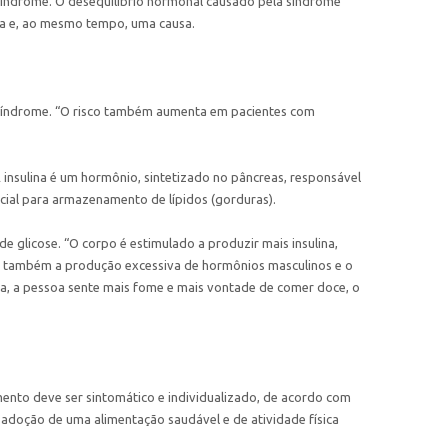
Síndrome. O desequilíbrio hormonal causado pela síndrome
ma e, ao mesmo tempo, uma causa.
Síndrome. “O risco também aumenta em pacientes com
 insulina é um hormônio, sintetizado no pâncreas, responsável
cial para armazenamento de lípidos (gorduras).
 glicose. “O corpo é estimulado a produzir mais insulina,
ndo também a produção excessiva de hormônios masculinos e o
lula, a pessoa sente mais fome e mais vontade de comer doce, o
mento deve ser sintomático e individualizado, de acordo com
 adoção de uma alimentação saudável e de atividade física