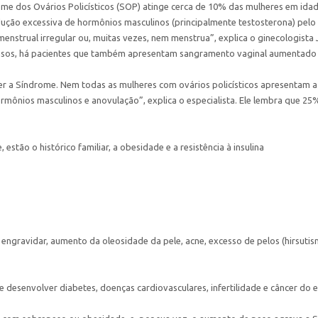
ome dos Ovários Policísticos (SOP) atinge cerca de 10% das mulheres em ida
odução excessiva de hormônios masculinos (principalmente testosterona) pelo 
 menstrual irregular ou, muitas vezes, nem menstrua”, explica o ginecologist
asos, há pacientes que também apresentam sangramento vaginal aumentado (
ca ter a Síndrome. Nem todas as mulheres com ovários policísticos apresenta
rmônios masculinos e anovulação”, explica o especialista. Ele lembra que 25
stão o histórico familiar, a obesidade e a resistência à insulina
ra engravidar, aumento da oleosidade da pele, acne, excesso de pelos (hirsu
e desenvolver diabetes, doenças cardiovasculares, infertilidade e câncer do 